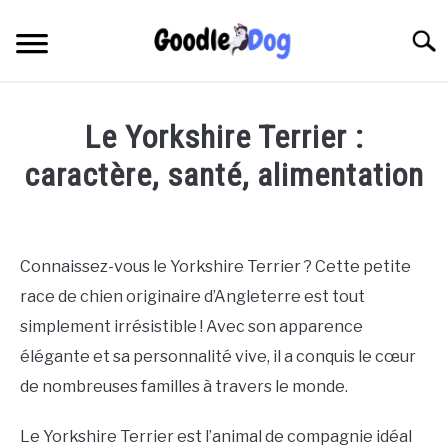
Skip
to
Searc
content
Le Yorkshire Terrier :
caractère, santé, alimentation
Written
by
Thamira
Connaissez-vous le Yorkshire Terrier ? Cette petite
in
race de chien originaire d’Angleterre est tout
race
,
Uncategorized
simplement irrésistible ! Avec son apparence
élégante et sa personnalité vive, il a conquis le cœur
de nombreuses familles à travers le monde.
Le Yorkshire Terrier est l’animal de compagnie idéal