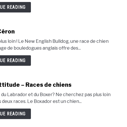
UE READING
Céron
us loin ! Le New English Bulldog, une race de chien
age de bouledogues anglais offre des...
UE READING
ttitude – Races de chiens
s du Labrador et du Boxer? Ne cherchez pas plus loin
 deux races. Le Boxador est un chien...
UE READING