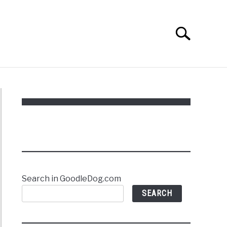
Search
Search
for:
Search in GoodleDog.com
SEARCH