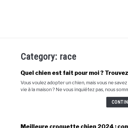
Skip
to
content
Category:
race
Quel chien est fait pour moi ? Trouvez
Vous voulez adopter un chien, mais vous ne savez p
vie à la maison ? Ne vous inquiétez pas, nous sommes
CONTIN
Meilleure croquette chien 2024 : co