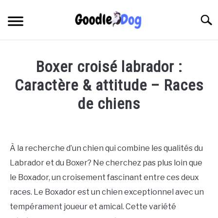
Skip
to
Searc
content
Boxer croisé labrador :
Caractère & attitude – Races
de chiens
Written
by
Thamira
À la recherche d’un chien qui combine les qualités du
in
Labrador et du Boxer? Ne cherchez pas plus loin que
race
,
Uncategorized
le Boxador, un croisement fascinant entre ces deux
races. Le Boxador est un chien exceptionnel avec un
tempérament joueur et amical. Cette variété