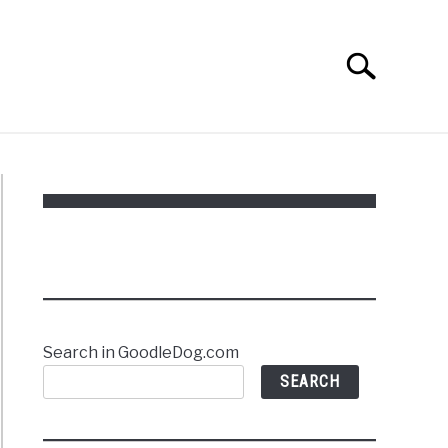
Search
Search
for:
Search in GoodleDog.com
SEARCH