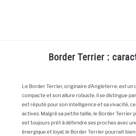
Skip
to
content
Border Terrier : carac
Written
by
Thamira
Le Border Terrier, originaire d’Angleterre, est un
in
compacte et son allure robuste, il se distingue par
race
est réputé pour son intelligence et sa vivacité, ce
actives. Malgré sa petite taille, le Border Terri
est toujours prêt à défendre ses proches avec u
énergique et loyal, le Border Terrier pourrait bie